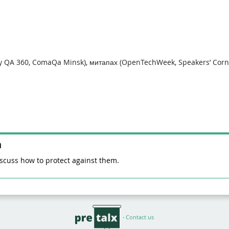
y QA 360, ComaQa Minsk), митапах (OpenTechWeek, Speakers’ Corn
n
discuss how to protect against them.
·
Contact us